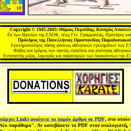
Copyright
©
1945-
20
45
:
Θύμιος Περσίδης, Κυνηγός Απατεώ
Εκ των Ιδρυτών της ΕΛΟΚ, τέως Γεν. Γραμματέας, Πρόεδρος και
Πρόεδρος της Πανελλήνιας Ομοσπονδίας Παραδοσιακού
Εγκληματολόγος πάσης φύσεως αθλητικών εγκλημάτων των Ε
Φόβος και τρόμος των παντός επιπέδου και ιδιότητας αθλητικ
Εντοπιστής μίζας, λαμογιάς και παρανομιών των
διοικούντων την Ε
υπάρχει
Link) ανοίγετε το παρόν άρθρο σε
PDF
,
στο οποίο
ε Νέο παράθυρο". Αν κατεβάσετε το
PDF
στον υπολογιστή, 