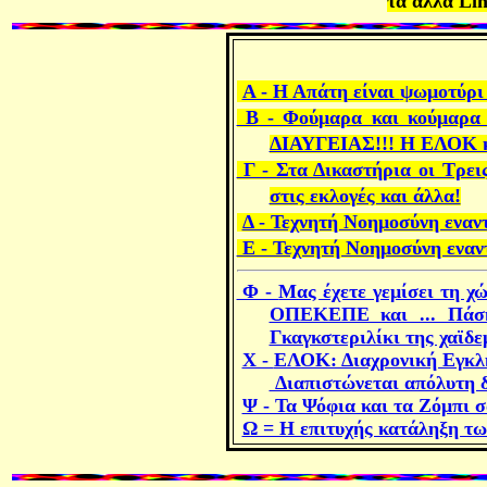
τα άλλα
Li
Α - Η Απάτη
είναι
ψωμοτύρι
Β - Φούμαρα και κούμαρα κ
ΔΙΑΥΓΕΙΑΣ!!! Η ΕΛΟΚ κ
Γ - Στα Δικαστήρια οι Τρει
στις εκλογές και άλλα!
Δ - Τεχνητή Νοημοσύνη εναν
Ε - Τεχνητή Νοημοσύνη εναν
Φ -
Μας έχετε γεμίσει τη 
ΟΠΕΚΕΠΕ και ... Πάσης
Γκαγκστεριλίκι της χαϊδ
Χ -
ΕΛΟΚ: Διαχρονική Εγκλη
Διαπιστώνεται απόλυτη δ
Ψ - Τα Ψόφια και τα Ζόμπι 
Ω = Η επιτυχής κατάληξη τω