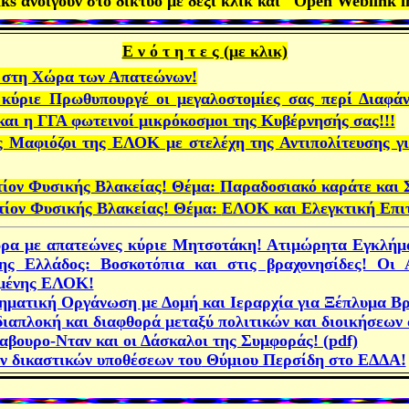
nks
ανοίγουν στο δίκτυο με δεξί κλικ και "
Open Weblink i
Ε ν ό τ η τ ε ς (με κλικ)
 στη Χώρα των Απατεώνων!
ύριε Πρωθυπουργέ οι μεγαλοστομίες σας περί Διαφάν
αι η ΓΓΑ φωτειν
οί
μικρόκοσμοι
της Κυβέρνησής σας!!!
ς Μαφιόζοι της ΕΛΟΚ με στελέχη της Αντιπολίτευσης γι
τίον Φυσικής Βλακείας! Θέμα:
Παραδοσιακό καράτε και 
τίον Φυσικής Βλακείας! Θέμα:
ΕΛΟΚ και Ελεγκτική Επι
χώρα με απατεώνες κύριε Μητσοτάκη! Ατιμώρητα Εγκλήμ
 Ελλάδος: Βοσκοτόπια και στις βραχονησίδες! Οι 
εμένης ΕΛΟΚ!
ματική Οργάνωση με Δομή και Ιεραρχία για Ξέπλυμα Β
ιαπλοκή και διαφθορά μεταξύ πολιτικών και διοικήσεων
σαβουρο-Νταν και οι Δάσκαλοι της Συμφοράς! (
pdf)
ν δικαστικών υποθέσεων του
Θύμιο
υ
Περσίδη στο ΕΔΔΑ!