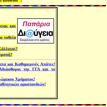
n Browser
"!
ειας και
α νοθεία
Σύλλογοι
?
τροπή
?
ατα και Καθημερινές Απάτες!
Αδιάφθοροι της ΓΓΑ και το
ρώμικου Χρήματος!
 αθλητικών ομοσπονδιών!