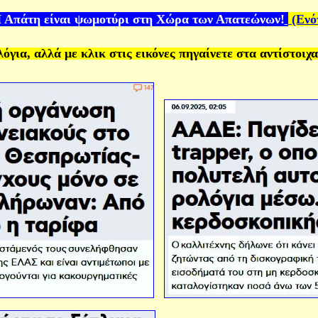
Η Απάτη
είναι
ψωμοτύρι στη Χώρα των Απατεώνων!
(Ενό
όγια, αλλά με κλικ στις εικόνες πηγαίνετε στα αντίστοιχ