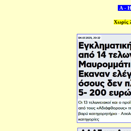
Α
- 
Χωρίς λ