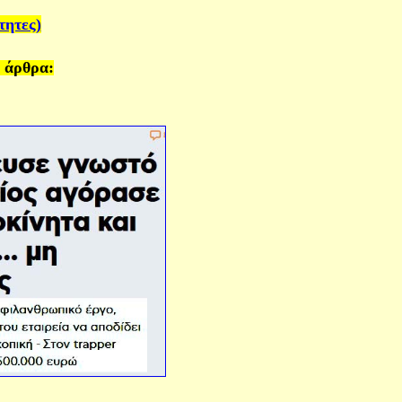
τητες)
α άρθρα: