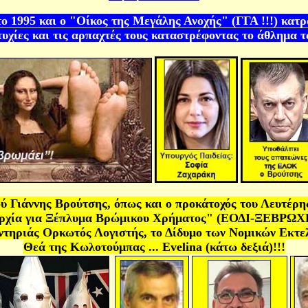
το 1995 και ο "Οίκος της Μεγάλης Ανοχής" (ΓΓΑ !!!) κατ
υχίες και τις αρπαχτές τους
καταστρέφοντας το άθλημα το
Γιάννης Βρούτσης, όπως και ο προκάτοχός του Λευτέρης
αρχία για Ξέπλυμα Βρώμικου Χρήματος" (ΕΟΔΙ-ΞΕΒΡΩΧ
ντηριάς Ορκωτός Λογιστής, το Δίδυμο των Νομικών Εκτελε
Θεά της Κωλοτούμπας
... Evelina
(κάτω δεξιά)!!!