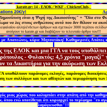
karate
.
gr
: 14 -
ΕΛΟΚ /
WKF
- ChickenClub,
ations
20
€/
y
!
Αρ
Δημοσίευση είναι η Ψυχή της Δικαιοσύνης" = "Όλα στο Φ
αίωμα να λες στους ανθρώπους αυτά που δεν θέλουν να ακο
κεφαλαίου αλληλένδετων άρθρων και σχετικών 3000 περίπου σελίδω
ανοίγουν το
karate.gr
και διαβάζουν το τελευταίο άρθρο του!!!
α με Απατεώνες, κύριε Μητσοτάκη! Καθημερινές Απάτες
 της ΕΛΟΚ και μια ΓΓΑ να τους υποθάλπει ε
ρόπουλος - Φυλακτός: 4,5 χρόνια "μαγαζί"
ουν τα Δικαστήρια για την ακύρωση των Εκ
ΓΑ υποθάλπουν παράνομες εκλογές, παράνομες διοικήσει
ηση των συλλόγων και των αθλητών και περιφρόνηση τω
 μιας χώρας που κολυμπάει στην απάτη από την καθημερ
, όπου ενώ υποτίθεται ότι κυριαρχεί το περίφημο "ευ αγω
λαμόγιευσθαι"!!!