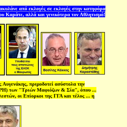
ρακυλάνε από εκλογές σε εκλογές στην κατηφόρα
υ Καράτε, αλλά και γενικότερα τον Αθλητισμό
!
 Αυγενάκης, πριμοδοτεί ασύστολα την
ΡΗ) των "Τριών Μαφιόζων & Σία",
όπου
...
στών, οι Επίορκοι της ΓΓΑ και τέλος ... η