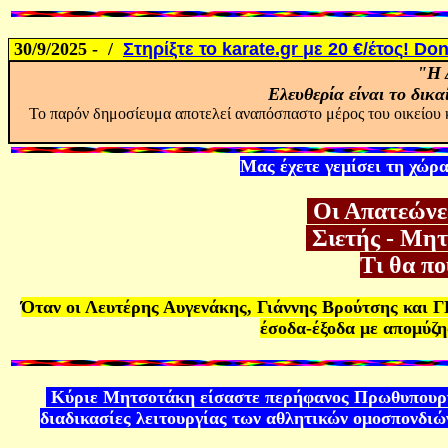
30/9/2025 - /
Στηρίξτε το
karate.gr
με 20 €/έτος
! Don
"Η 
Ελευθερία είναι το δικ
Το παρόν δημοσίευμα αποτελεί αναπόσπαστο μέρος του οικείου 
Μας έχετε γεμίσει τη χώρ
Οι Απατεώνες
Σιετής - Μητ
Τι θα π
Όταν οι Λευτέρης Αυγενάκης, Γιάννης Βρούτσης και Γ
έσοδα-έξοδα με απομύζ
Κύριε Μητσοτάκη είσαστε περήφανος Πρωθυπουργός
διαδικασίες λειτουργίας των αθλητικών ομοσπονδιών