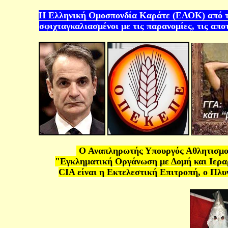
Η Ελληνική Ομοσπονδία Καράτε
(ΕΛΟΚ)
από 
σφιχταγκαλιασμένοι με τις παρανομίες, τις αποτ
Ο Αναπληρωτής Υπουργός Αθλητισμού 
"Εγκληματική Οργάνωση με Δομή και Ιερ
CIA
είναι η Εκτελεστική Επιτροπή, ο Πλυ